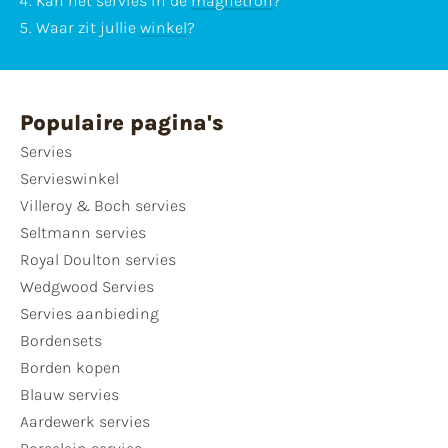
Kan het servies in de
magnetron
?
Waar zit jullie
winkel
?
Populaire pagina's
Servies
Servieswinkel
Villeroy & Boch servies
Seltmann servies
Royal Doulton servies
Wedgwood Servies
Servies aanbieding
Bordensets
Borden kopen
Blauw servies
Aardewerk servies