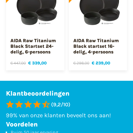
AIDA Raw Titanium
AIDA Raw Titanium
Black Startset 24-
Black startset 16-
delig, 6-persoons
delig, 4-persoons
€ 447,00
€ 339,00
€ 298,00
€ 239,00
Klantbeoordelingen
(9,2/10)
99% van onze klanten beveelt ons aan!
Voordelen
Ruim 50 jaar ervaring